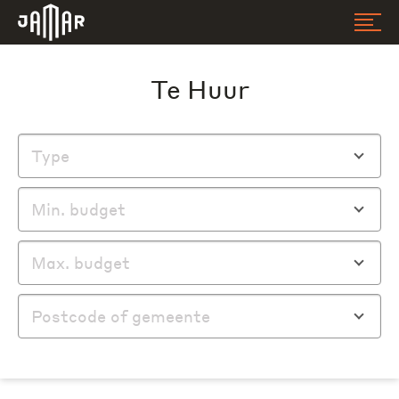
Jamar
Te Huur
Type
Min. budget
Max. budget