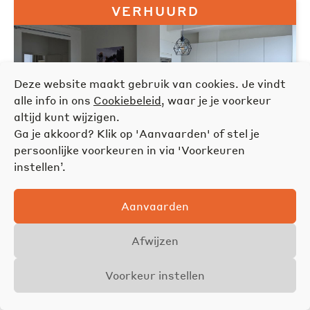
VERHUURD
Deze website maakt gebruik van cookies. Je vindt
alle info in ons
Cookiebeleid
, waar je je voorkeur
altijd kunt wijzigen.
Ga je akkoord? Klik op 'Aanvaarden' of stel je
persoonlijke voorkeuren in via 'Voorkeuren
instellen’.
Lichtrijk appartement te huur in
Tentoonstellingswijk!
2020 Antwerpen - appartement - 2 slpk
Aanvaarden
Afwijzen
VERHUURD
Voorkeur instellen