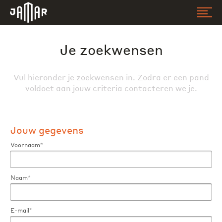
Jamar
Je zoekwensen
Vul hieronder je zoekwensen in. Zodra er een pand
voldoet aan jouw criteria contacteren we je.
Jouw gegevens
Voornaam
*
Naam
*
E-mail
*