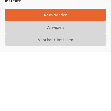
instellen’.
Aanvaarden
Afwijzen
Voorkeur instellen
Overzicht
Details
Foto's
VERHUURD
Kamer tegenover de
Antwerpse ZOO!
Ommeganckstraat 25 - 301, 2018 Antwerpen