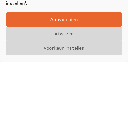
instellen’.
Aanvaarden
Afwijzen
Voorkeur instellen
Overzicht
Details
Foto's
VERHUURD
Lichtrijk 1 SLK-
hoekappartement op de
Belgiëlei!