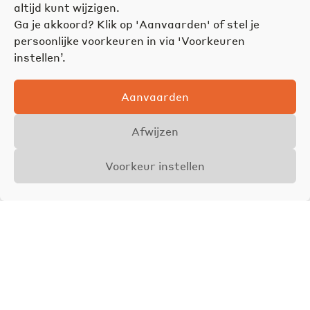
altijd kunt wijzigen.
Ga je akkoord? Klik op 'Aanvaarden' of stel je
persoonlijke voorkeuren in via 'Voorkeuren
instellen’.
Aanvaarden
Afwijzen
Voorkeur instellen
Overzicht
Aanbod
Foto's
Vraagprijs vanaf
€ 245.000
Contact opnemen