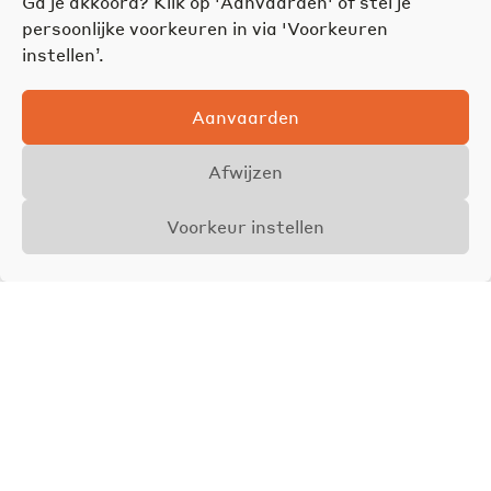
Ga je akkoord? Klik op 'Aanvaarden' of stel je
persoonlijke voorkeuren in via 'Voorkeuren
instellen’.
Aanvaarden
Afwijzen
Voorkeur instellen
Overzicht
Details
Foto's
VERKOCHT
Isa Winters