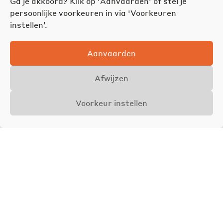
Ga je akkoord? Klik op 'Aanvaarden' of stel je
persoonlijke voorkeuren in via 'Voorkeuren
instellen’.
Aanvaarden
Afwijzen
Voorkeur instellen
Overzicht
Details
Foto's
VERKOCHT
Isa Winters