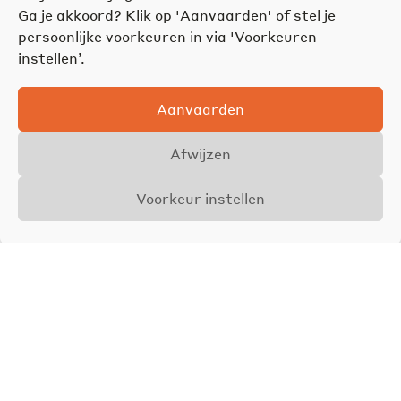
Ga je akkoord? Klik op 'Aanvaarden' of stel je
persoonlijke voorkeuren in via 'Voorkeuren
instellen’.
Aanvaarden
Afwijzen
Voorkeur instellen
Overzicht
Details
Foto's
VERKOCHT
Axel Jamar