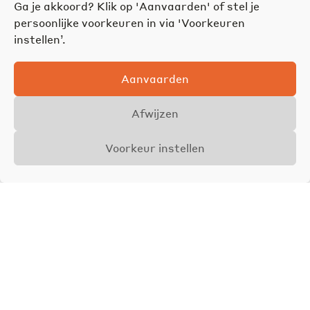
Ga je akkoord? Klik op 'Aanvaarden' of stel je
persoonlijke voorkeuren in via 'Voorkeuren
instellen’.
Aanvaarden
Afwijzen
Voorkeur instellen
Overzicht
Details
Foto's
Vraagprijs
€ 320.000
Contact opnemen
Faceb