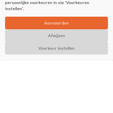
persoonlijke voorkeuren in via 'Voorkeuren
instellen’.
Aanvaarden
Afwijzen
Voorkeur instellen
Overzicht
Details
Foto's
VERKOCHT
Joël Vandenhaute
Zaakvoerder &