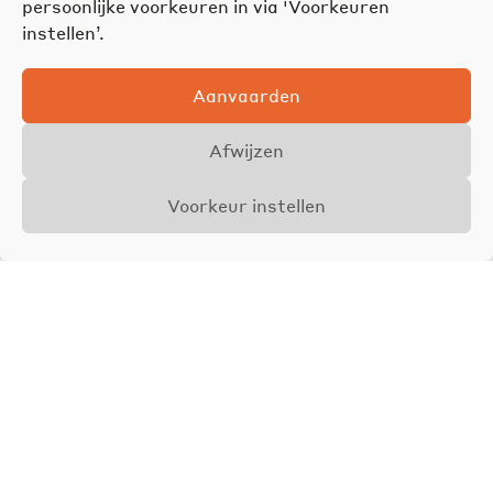
persoonlijke voorkeuren in via 'Voorkeuren
instellen’.
Aanvaarden
Afwijzen
Voorkeur instellen
Overzicht
Details
Foto's
VERKOCHT
Joël Vandenhaute
Zaakvoerder &