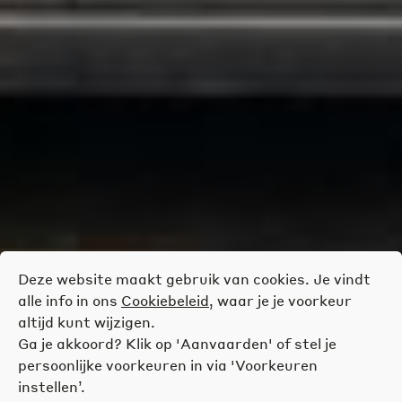
Deze website maakt gebruik van cookies. Je vindt
alle info in ons
Cookiebeleid
, waar je je voorkeur
altijd kunt wijzigen.
Ga je akkoord? Klik op 'Aanvaarden' of stel je
persoonlijke voorkeuren in via 'Voorkeuren
instellen’.