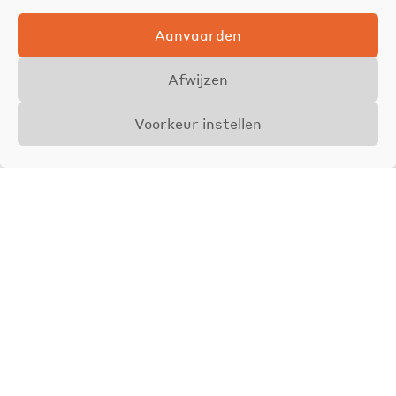
Aanvaarden
Afwijzen
Voorkeur instellen
Overzicht
Details
Foto's
VERKOCHT
Axel Jamar
Zaakvoerder &
Vastgoedmakelaar
BIV 510962