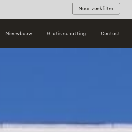
Naar zoekfilter
Nieuwbouw
Gratis schatting
Contact