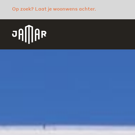
Op zoek? Laat je woonwens achter.
Jamar