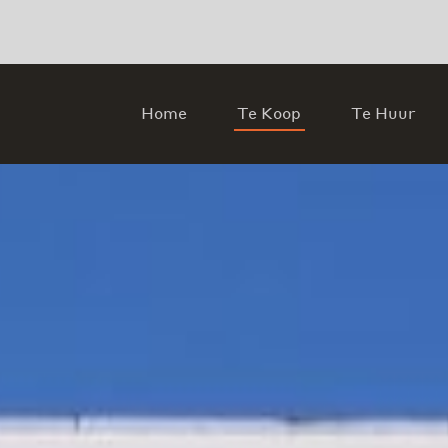
Home
Te Koop
Te Huur