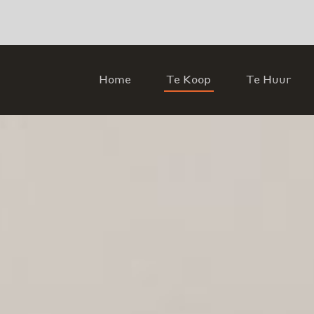
Home
Te Koop
Te Huur