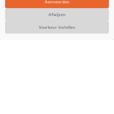
Aanvaarden
Afwijzen
Voorkeur instellen
Overzicht
Details
Foto's
VERKOCHT
Axel Jamar
Zaakvoerder &
Vastgoedmakelaar
BIV 510962
0468 30 89 85
axel@jamar.immo