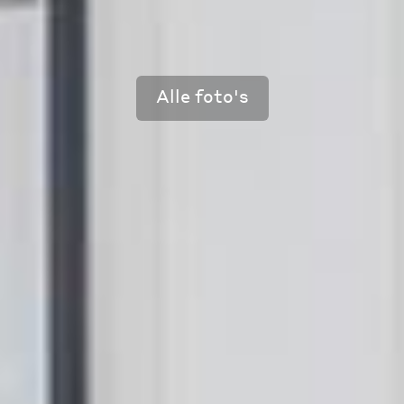
Alle foto's