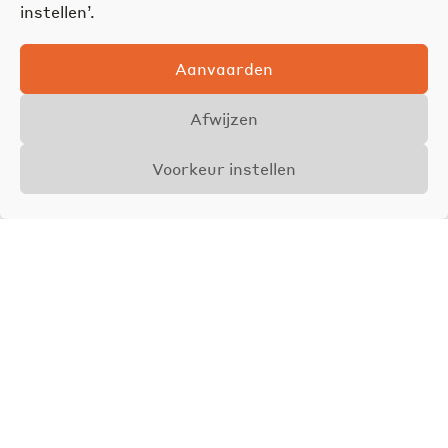
instellen’.
Aanvaarden
Afwijzen
Voorkeur instellen
Overzicht
Details
Foto's
VERKOCHT
Joël Vandenhaute
Zaakvoerder &
Vastgoedmakelaar