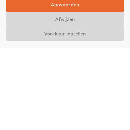
Aanvaarden
Afwijzen
Voorkeur instellen
Overzicht
Details
Foto's
VERKOCHT
Axel Jamar
Zaakvoerder &
Vastgoedmakelaar
BIV 510962
0468 30 89 85
axel@jamar.immo