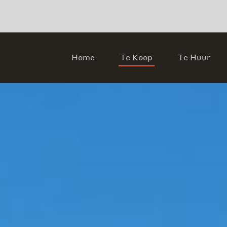
Home
Te Koop
Te Huur