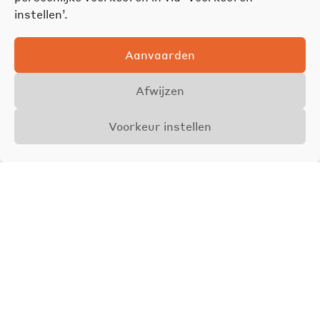
instellen’.
Aanvaarden
Afwijzen
Voorkeur instellen
Overzicht
Aanbod
Foto's
Vraagprijs vanaf
€ 239.000
VERKOCHT
Babette Dehaen