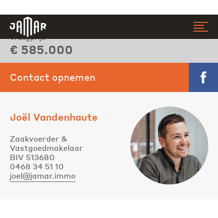
Vraagprijs
Jamar
€ 585.000
Contact opnemen
Faceb
Joël Vandenhaute
Zaakvoerder &
Vastgoedmakelaar
BIV 513680
0468 34 51 10
joel@jamar.immo