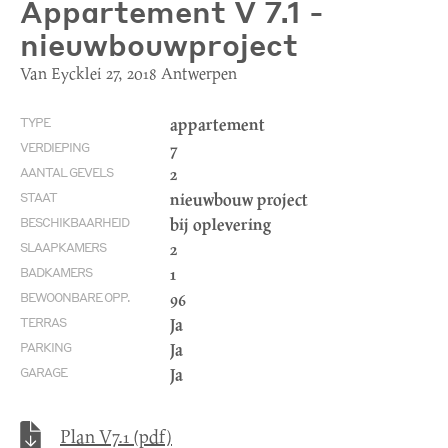
Appartement V 7.1 -
nieuwbouwproject
Van Eycklei 27, 2018 Antwerpen
appartement
TYPE
7
VERDIEPING
2
AANTAL GEVELS
nieuwbouw project
STAAT
bij oplevering
BESCHIKBAARHEID
2
SLAAPKAMERS
1
BADKAMERS
96
BEWOONBARE OPP.
Ja
TERRAS
Ja
PARKING
Ja
GARAGE
Plan V7.1 (pdf)