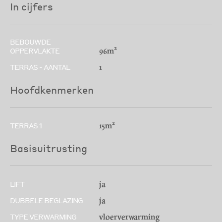
In cijfers
BEBOUWDE
96m²
OPPERVLAKTE
1
TERRAS - AANTAL
Hoofdkenmerken
15m²
TERRAS 1
Basisuitrusting
ja
LIFT
ja
DUBBELE BEGLAZING
vloerverwarming
TYPE VERWARMING