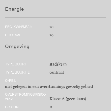
Energie
20
EPC (KWH/M²/J)
20
E TOTAAL
Omgeving
stadskern
TYPE BUURT
centraal
TYPE BUURT 2
O-PEIL
niet gelegen in een overstromings gevoelig gebied
OVERSTROMINGSRISICO
Klasse A (geen kans)
2023
A
G-SCORE