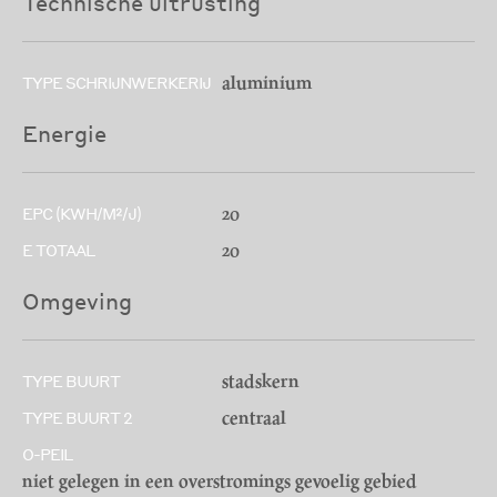
Technische uitrusting
aluminium
TYPE SCHRIJNWERKERIJ
Energie
20
EPC (KWH/M²/J)
20
E TOTAAL
Omgeving
stadskern
TYPE BUURT
centraal
TYPE BUURT 2
O-PEIL
niet gelegen in een overstromings gevoelig gebied