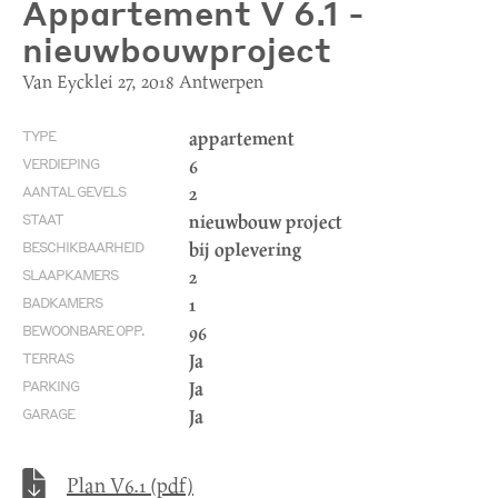
Appartement V 6.1 -
nieuwbouwproject
Van Eycklei 27, 2018 Antwerpen
appartement
TYPE
6
VERDIEPING
2
AANTAL GEVELS
nieuwbouw project
STAAT
bij oplevering
BESCHIKBAARHEID
2
SLAAPKAMERS
1
BADKAMERS
96
BEWOONBARE OPP.
Ja
TERRAS
Ja
PARKING
Ja
GARAGE
Plan V6.1 (pdf)