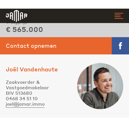
Vraagprijs
Jamar
€ 565.000
Contact opnemen
Faceb
Joël Vandenhaute
Zaakvoerder &
Vastgoedmakelaar
BIV 513680
0468 34 51 10
joel@jamar.immo