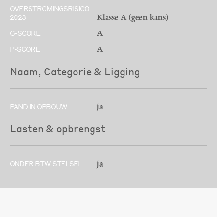
OVERSTROMINGSRISICO
Klasse A (geen kans)
2023
A
G-SCORE
A
P-SCORE
Naam, Categorie & Ligging
ja
PAND IN OPBOUW
Lasten & opbrengst
ja
ONDER BTW STELSEL