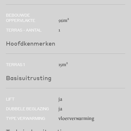
BEBOUWDE
96m²
OPPERVLAKTE
1
TERRAS - AANTAL
Hoofdkenmerken
15m²
TERRAS 1
Basisuitrusting
ja
LIFT
ja
DUBBELE BEGLAZING
vloerverwarming
TYPE VERWARMING